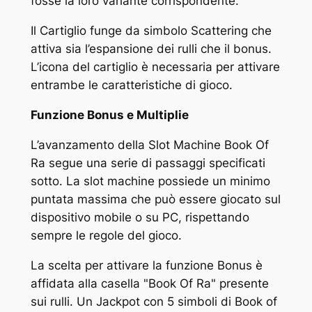
fosse la loro variante corrispondente.
Il Cartiglio funge da simbolo Scattering che
attiva sia l’espansione dei rulli che il bonus.
L’icona del cartiglio è necessaria per attivare
entrambe le caratteristiche di gioco.
Funzione Bonus e Multiplie
L’avanzamento della Slot Machine Book Of
Ra segue una serie di passaggi specificati
sotto. La slot machine possiede un minimo
puntata massima che può essere giocato sul
dispositivo mobile o su PC, rispettando
sempre le regole del gioco.
La scelta per attivare la funzione Bonus è
affidata alla casella "Book Of Ra" presente
sui rulli. Un Jackpot con 5 simboli di Book of