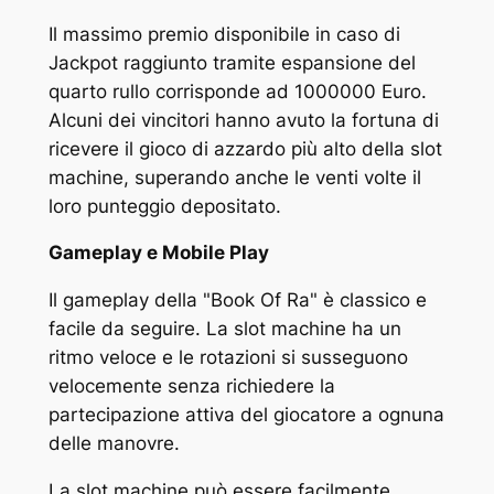
Il massimo premio disponibile in caso di
Jackpot raggiunto tramite espansione del
quarto rullo corrisponde ad 1000000 Euro.
Alcuni dei vincitori hanno avuto la fortuna di
ricevere il gioco di azzardo più alto della slot
machine, superando anche le venti volte il
loro punteggio depositato.
Gameplay e Mobile Play
Il gameplay della "Book Of Ra" è classico e
facile da seguire. La slot machine ha un
ritmo veloce e le rotazioni si susseguono
velocemente senza richiedere la
partecipazione attiva del giocatore a ognuna
delle manovre.
La slot machine può essere facilmente