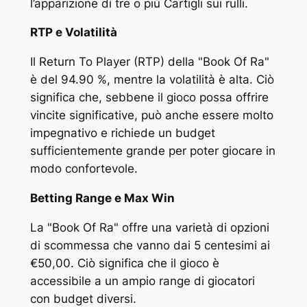
l’apparizione di tre o più Cartigli sui rulli.
RTP e Volatilità
Il Return To Player (RTP) della "Book Of Ra"
è del 94.90 %, mentre la volatilità è alta. Ciò
significa che, sebbene il gioco possa offrire
vincite significative, può anche essere molto
impegnativo e richiede un budget
sufficientemente grande per poter giocare in
modo confortevole.
Betting Range e Max Win
La "Book Of Ra" offre una varietà di opzioni
di scommessa che vanno dai 5 centesimi ai
€50,00. Ciò significa che il gioco è
accessibile a un ampio range di giocatori
con budget diversi.