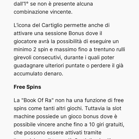
dall’1° se non è presente alcuna
combinazione vincente.
L’icona del Cartiglio permette anche di
attivare una sessione Bonus dove il
giocatore avrà la possibilità di eseguire un
minimo 2 spin e massimo fino a trentuno rulli
girevoli consecutivi, durante i quali poter
guadagnare ulteriori puntate o perdere il già
accumulato denaro.
Free Spins
La "Book Of Ra" non ha una funzione di free
spins come tanti altri giochi. Tuttavia la slot
machine possiede un gioco bonus dove è
possibile vincere anche fino a 10 giri gratuiti,
che possono essere attivati tramite