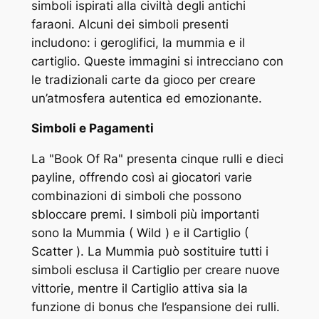
simboli ispirati alla civiltà degli antichi
faraoni. Alcuni dei simboli presenti
includono: i geroglifici, la mummia e il
cartiglio. Queste immagini si intrecciano con
le tradizionali carte da gioco per creare
un’atmosfera autentica ed emozionante.
Simboli e Pagamenti
La "Book Of Ra" presenta cinque rulli e dieci
payline, offrendo così ai giocatori varie
combinazioni di simboli che possono
sbloccare premi. I simboli più importanti
sono la Mummia ( Wild ) e il Cartiglio (
Scatter ). La Mummia può sostituire tutti i
simboli esclusa il Cartiglio per creare nuove
vittorie, mentre il Cartiglio attiva sia la
funzione di bonus che l’espansione dei rulli.