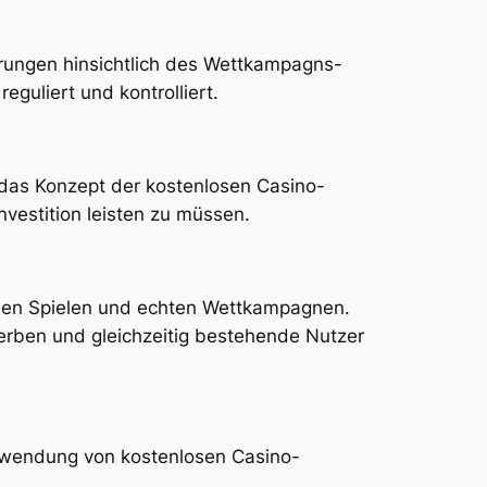
erungen hinsichtlich des Wettkampagns-
guliert und kontrolliert.
f das Konzept der kostenlosen Casino-
Investition leisten zu müssen.
reien Spielen und echten Wettkampagnen.
erben und gleichzeitig bestehende Nutzer
erwendung von kostenlosen Casino-