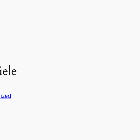
iele
ized