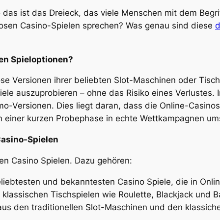
– das ist das Dreieck, das viele Menschen mit dem Begri
losen Casino-Spielen sprechen? Was genau sind diese
d
ien Spieloptionen?
ose Versionen ihrer beliebten Slot-Maschinen oder Tisc
ele auszuprobieren – ohne das Risiko eines Verlustes. In
o-Versionen. Dies liegt daran, dass die Online-Casinos
ch einer kurzen Probephase in echte Wettkampagnen um
Casino-Spielen
sen Casino Spielen. Dazu gehören:
eliebtesten und bekanntesten Casino Spiele, die in Onli
n klassischen Tischspielen wie Roulette, Blackjack und B
aus den traditionellen Slot-Maschinen und den klassiche