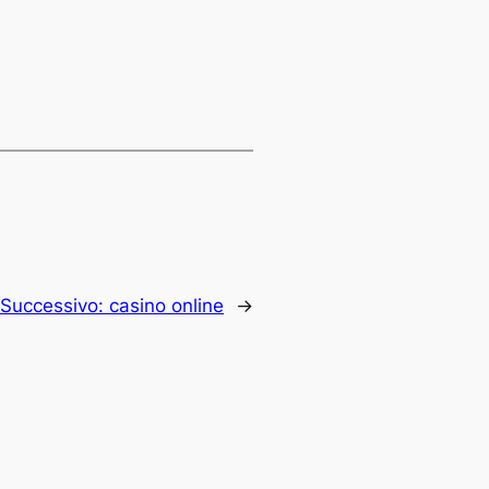
Successivo:
casino online
→