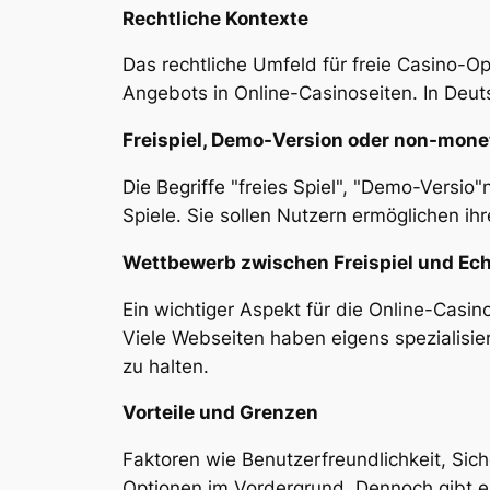
Rechtliche Kontexte
Das rechtliche Umfeld für freie Casino-O
Angebots in Online-Casinoseiten. In Deuts
Freispiel, Demo-Version oder non-mone
Die Begriffe "freies Spiel", "Demo-Versi
Spiele. Sie sollen Nutzern ermöglichen ihr
Wettbewerb zwischen Freispiel und Ech
Ein wichtiger Aspekt für die Online-Casi
Viele Webseiten haben eigens spezialisi
zu halten.
Vorteile und Grenzen
Faktoren wie Benutzerfreundlichkeit, Si
Optionen im Vordergrund. Dennoch gibt e