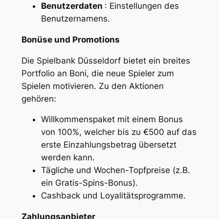
Benutzerdaten
: Einstellungen des
Benutzernamens.
Bonüse und Promotions
Die Spielbank Düsseldorf bietet ein breites
Portfolio an Boni, die neue Spieler zum
Spielen motivieren. Zu den Aktionen
gehören:
Willkommenspaket mit einem Bonus
von 100%, welcher bis zu €500 auf das
erste Einzahlungsbetrag übersetzt
werden kann.
Tägliche und Wochen-Topfpreise (z.B.
ein Gratis-Spins-Bonus).
Cashback und Loyalitätsprogramme.
Zahlungsanbieter