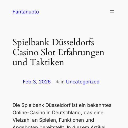
Vai
Fantanuoto
al
contenuto
Spielbank Düsseldorfs
Casino Slot Erfahrungen
und Taktiken
Feb 3, 2026
—
in
Uncategorized
da
Die Spielbank Düsseldorf ist ein bekanntes
Online-Casino in Deutschland, das eine
Vielzahl an Spielen, Funktionen und
Angeboten bereitstellt. In diesem Artikel