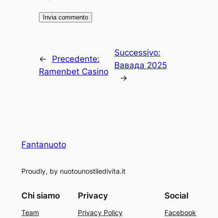
Successivo:
←
Precedente:
Вавада 2025
Ramenbet Casino
→
Fantanuoto
Proudly, by nuotounostiledivita.it
Chi siamo
Privacy
Social
Team
Privacy Policy
Facebook