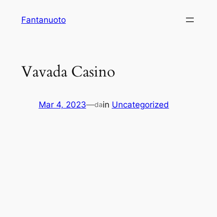
Vai
Fantanuoto
al
contenuto
Vavada Casino
Mar 4, 2023
—
in
Uncategorized
da