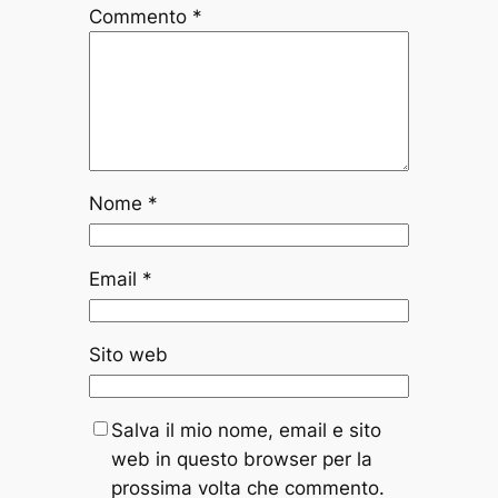
Commento
*
Nome
*
Email
*
Sito web
Salva il mio nome, email e sito
web in questo browser per la
prossima volta che commento.