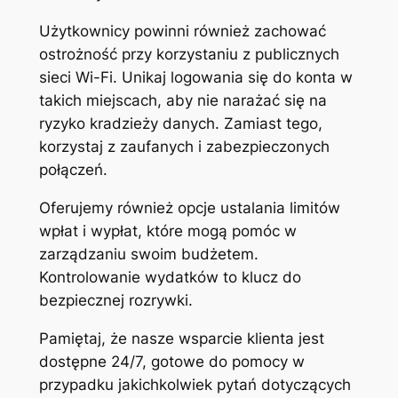
Użytkownicy powinni również zachować
ostrożność przy korzystaniu z publicznych
sieci Wi-Fi. Unikaj logowania się do konta w
takich miejscach, aby nie narażać się na
ryzyko kradzieży danych. Zamiast tego,
korzystaj z zaufanych i zabezpieczonych
połączeń.
Oferujemy również opcje ustalania limitów
wpłat i wypłat, które mogą pomóc w
zarządzaniu swoim budżetem.
Kontrolowanie wydatków to klucz do
bezpiecznej rozrywki.
Pamiętaj, że nasze wsparcie klienta jest
dostępne 24/7, gotowe do pomocy w
przypadku jakichkolwiek pytań dotyczących