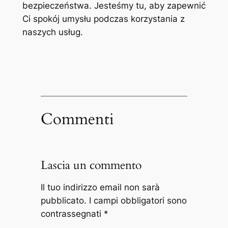
bezpieczeństwa. Jesteśmy tu, aby zapewnić
Ci spokój umysłu podczas korzystania z
naszych usług.
Commenti
Lascia un commento
Il tuo indirizzo email non sarà
pubblicato.
I campi obbligatori sono
contrassegnati
*