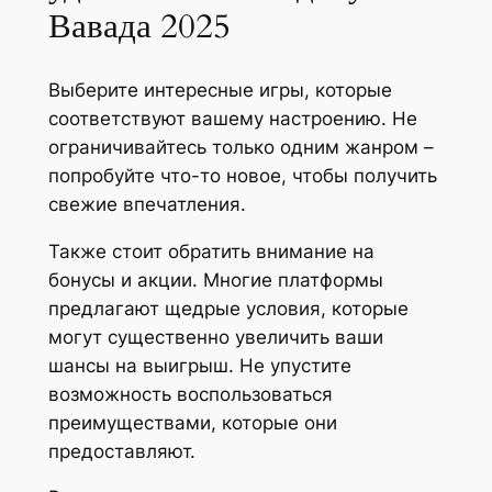
Вавада 2025
Выберите интересные игры, которые
соответствуют вашему настроению. Не
ограничивайтесь только одним жанром –
попробуйте что-то новое, чтобы получить
свежие впечатления.
Также стоит обратить внимание на
бонусы и акции. Многие платформы
предлагают щедрые условия, которые
могут существенно увеличить ваши
шансы на выигрыш. Не упустите
возможность воспользоваться
преимуществами, которые они
предоставляют.