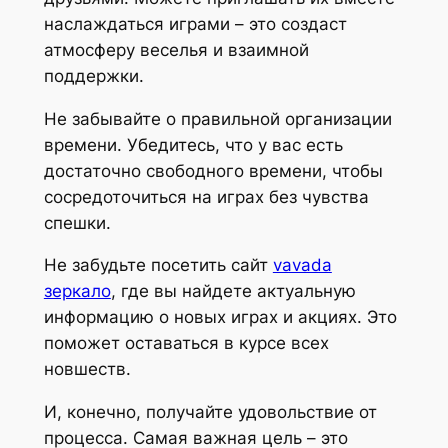
наслаждаться играми – это создаст
атмосферу веселья и взаимной
поддержки.
Не забывайте о правильной организации
времени. Убедитесь, что у вас есть
достаточно свободного времени, чтобы
сосредоточиться на играх без чувства
спешки.
Не забудьте посетить сайт
vavada
зеркало
, где вы найдете актуальную
информацию о новых играх и акциях. Это
поможет оставаться в курсе всех
новшеств.
И, конечно, получайте удовольствие от
процесса. Самая важная цель – это