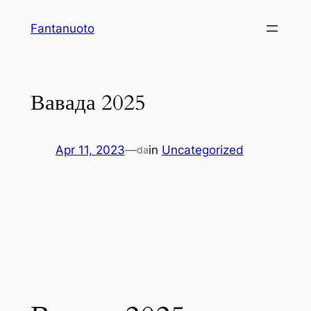
Vai
Fantanuoto
al
contenuto
Вавада 2025
Apr 11, 2023
—
in
Uncategorized
da