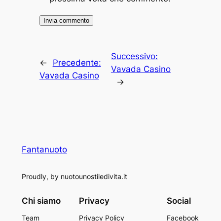
Successivo:
←
Precedente:
Vavada Casino
Vavada Casino
→
Fantanuoto
Proudly, by nuotounostiledivita.it
Chi siamo
Privacy
Social
Team
Privacy Policy
Facebook