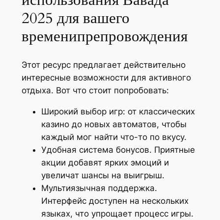
использования Вавада
2025 для вашего
временипрепровождения
Этот ресурс предлагает действительно
интересные возможности для активного
отдыха. Вот что стоит попробовать:
Широкий выбор игр: от классических
казино до новых автоматов, чтобы
каждый мог найти что-то по вкусу.
Удобная система бонусов. Приятные
акции добавят ярких эмоций и
увеличат шансы на выигрыш.
Мультиязычная поддержка.
Интерфейс доступен на нескольких
языках, что упрощает процесс игры.