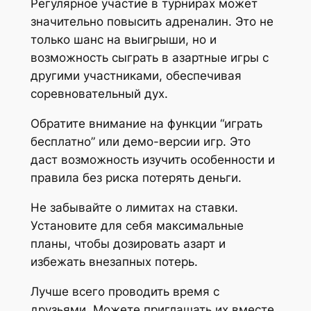
Регулярное участие в турнирах может
значительно повысить адреналин. Это не
только шанс на выигрыши, но и
возможность сыграть в азартные игры с
другими участниками, обеспечивая
соревновательный дух.
Обратите внимание на функции “играть
бесплатно” или демо-версии игр. Это
даст возможность изучить особенности и
правила без риска потерять деньги.
Не забывайте о лимитах на ставки.
Установите для себя максимальные
планы, чтобы дозировать азарт и
избежать внезапных потерь.
Лучше всего проводить время с
друзьями. Можете приглашать их вместе